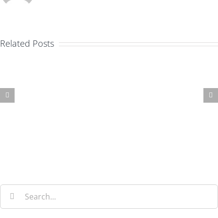
Related Posts
Nullam
neque
sapien
pharetra
Search
for: