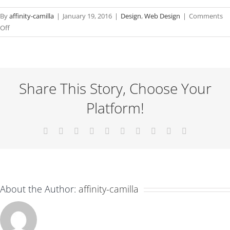
By
affinity-camilla
|
January 19, 2016
|
Design
,
Web Design
|
Comments
on
Off
Vivamus
ut
magna
turpis
Share This Story, Choose Your
Platform!
Facebook
X
Reddit
LinkedIn
WhatsApp
Tumblr
Pinterest
Vk
Xing
Email
About the Author:
affinity-camilla