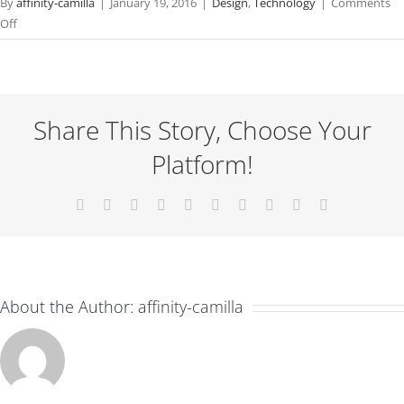
By
affinity-camilla
|
January 19, 2016
|
Design
,
Technology
|
Comments
on
Off
Nullam
neque
sapien
pharetra
Share This Story, Choose Your
Platform!
Facebook
X
Reddit
LinkedIn
WhatsApp
Tumblr
Pinterest
Vk
Xing
Email
About the Author:
affinity-camilla