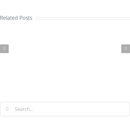
Related Posts
Aliquam
congue
semper
metus
Search
for: