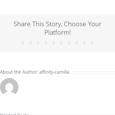
cursus
dolor
sit
Share This Story, Choose Your
amet
Platform!
Facebook
X
Reddit
LinkedIn
WhatsApp
Tumblr
Pinterest
Vk
Xing
Email
About the Author:
affinity-camilla