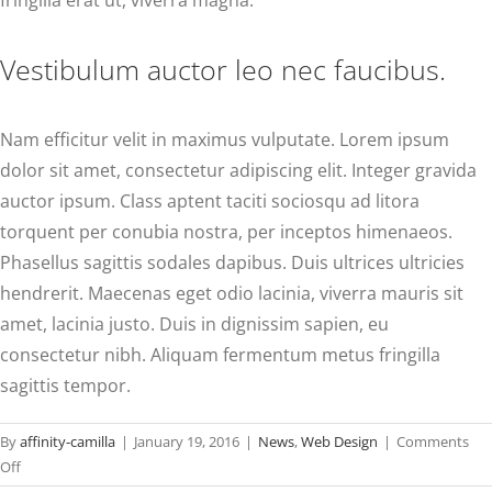
Vestibulum auctor leo nec faucibus.
Nam efficitur velit in maximus vulputate. Lorem ipsum
dolor sit amet, consectetur adipiscing elit. Integer gravida
auctor ipsum. Class aptent taciti sociosqu ad litora
torquent per conubia nostra, per inceptos himenaeos.
Phasellus sagittis sodales dapibus. Duis ultrices ultricies
hendrerit. Maecenas eget odio lacinia, viverra mauris sit
amet, lacinia justo. Duis in dignissim sapien, eu
consectetur nibh. Aliquam fermentum metus fringilla
sagittis tempor.
By
affinity-camilla
|
January 19, 2016
|
News
,
Web Design
|
Comments
on
Off
Fusce