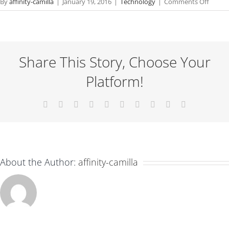
on
By
affinity-camilla
|
January 19, 2016
|
Technology
|
Comments Off
Sed
placer
velit
ante
Share This Story, Choose Your
feugia
Platform!
Facebook
X
Reddit
LinkedIn
WhatsApp
Tumblr
Pinterest
Vk
Xing
Email
About the Author:
affinity-camilla