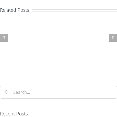
Related Posts
Nullam
Aliquam
neque
luctus
sapien
sem
pharetra
massa
Search
for:
Recent Posts